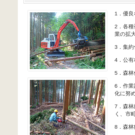
1．優
2．各
業の拡
3．集
4．公
5．森
6．作
化に努
7．森
く、市
8．森