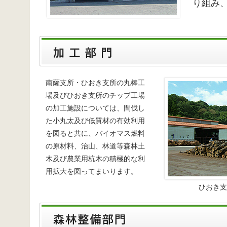
り組み
南薩支所・ひおき支所の丸棒工
場及びひおき支所のチップ工場
の加工施設については、間伐し
た小丸太及び低質材の有効利用
を図ると共に、バイオマス燃料
の原材料、治山、林道等森林土
木及び農業用杭木の積極的な利
用拡大を図ってまいります。
ひおき支