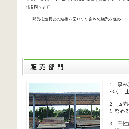
化を図ります。
1．間伐推進員との連携を図りつつ集約化施業を進めます
1．森
べく、
2．販
に努め
3．高